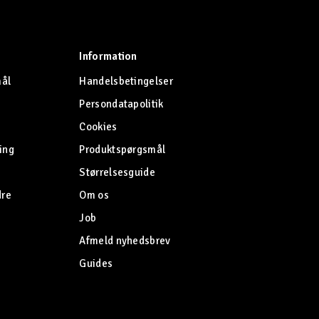
Information
mål
Handelsbetingelser
Persondatapolitik
Cookies
ing
Produktspørgsmål
Størrelsesguide
dre
Om os
Job
Afmeld nyhedsbrev
Guides