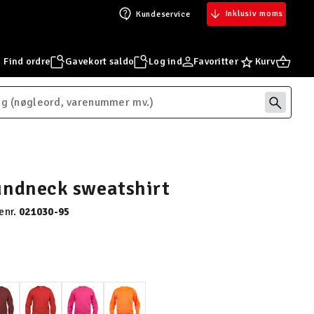
Inklusiv moms
Kundeservice
Find ordre
Gavekort saldo
Log ind
Favoritter
Kurv
undneck sweatshirt
enr.
021030-95