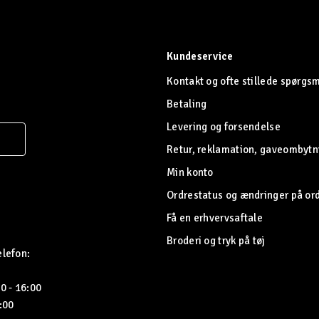
Kundeservice
Kontakt og ofte stillede spørgs
Betaling
Levering og forsendelse
Retur, reklamation, gaveombytn
Min konto
Ordrestatus og ændringer på or
Få en erhvervsaftale
Broderi og tryk på tøj
elefon:
0 - 16:00
5:00