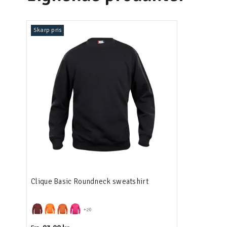
Skarp pris
Clique Basic Roundneck sweatshirt
+20