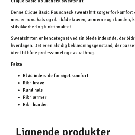
Clique Basic Roundneck sweatshirt
Denne Clique Basic Roundneck sweatshirt sørger for komfort o
med en rund hals og rib i både kraven, ærmerne og i bunden, 
stilsikkerhed og funktionalitet.
Sweatshirten er kendetegnet ved sin bløde inderside, der bidra
hverdagen. Det er en alsidig beklædningsgenstand, der passer
ideel til både professionel og casual brug.
Fakta
Blød inderside for øget komfort
Rib i krave
Rund hals
Rib i ærmer
Rib i bunden
Lignende produkter