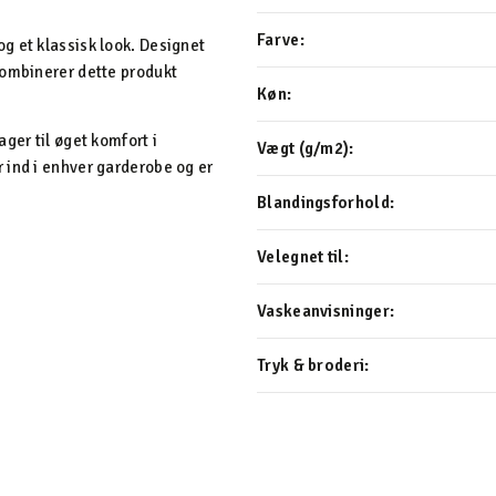
Farve:
g et klassisk look. Designet
kombinerer dette produkt
Køn:
ger til øget komfort i
Vægt (g/m2):
 ind i enhver garderobe og er
Blandingsforhold:
Velegnet til:
Vaskeanvisninger:
Tryk & broderi: