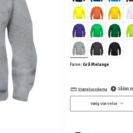
valgte
Farve:
Grå Melange
Sådan m
Størrelsesskema
Vælg størrelse