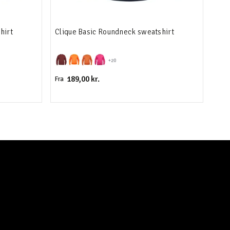
hirt
Clique Basic Roundneck sweatshirt
Cli
+20
189,00 kr.
Fra
Fra