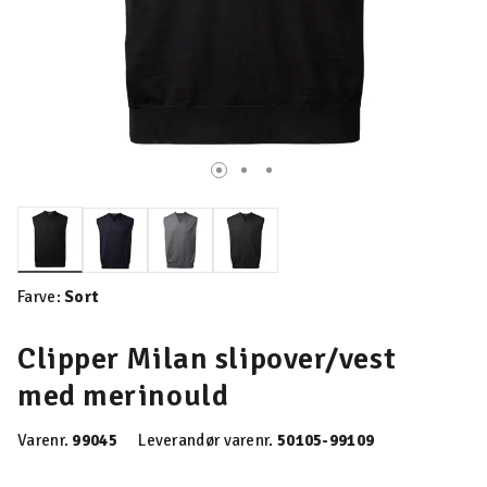
valgte
Farve:
Sort
Clipper Milan slipover/vest
med merinould
Varenr.
99045
Leverandør varenr.
50105-99109