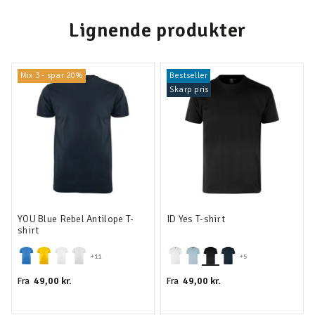
Lignende produkter
Mix 3 - spar 20%
Bestseller
Skarp pris
YOU Blue Rebel Antilope T-
ID Yes T-shirt
shirt
+11
+5
49,00 kr.
49,00 kr.
Fra
Fra