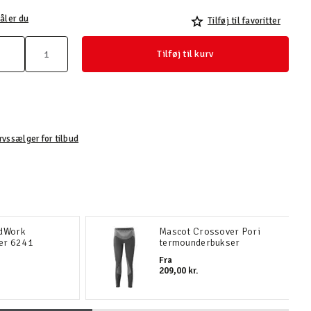
åler du
Tilføj til favoritter
Tilføj til kurv
rvssælger for tilbud
ndWork
Mascot Crossover Pori
er 6241
termounderbukser
Fra
209,00 kr.