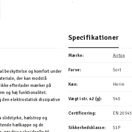
Specifikationer
Mærke:
Airtox
Farve:
Sort
mal beskyttelse og komfort under
teriale, der kan modstå
Køn:
Herre
 ikke efterlader mærker på
rm og høj funktionalitet.
Vægt i str. 42 (g):
540
 den elektrostatisk dissipative
Certificering:
EN 20345 
 slidstyrke, hælstrop og
øttende hælkappe og de
Sikkerhedsklasse:
S1P