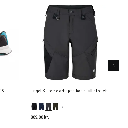
Ka
PS
Engel X-treme arbejdsshorts full stretch
Eng
+3
809,00 kr.
501,
669,0