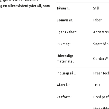
 gør disse sko ideelle til
 en olieresistent ydersål, som
Tåværn:
Stål
Sømværn:
Fiber
Egenskaber:
Antistat
Lukning:
Snørebån
Udvendigt
Cordura®
materiale:
Indlægssål:
FreshTec
Ydersål:
TPU
Pasform:
Bred pas