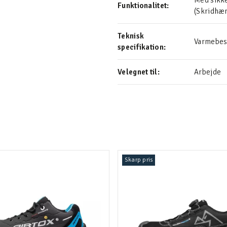
Med sikke
Funktionalitet:
(Skridh
Teknisk
Varmebest
specifikation:
Velegnet til:
Arbejde
Skarp pris