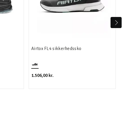
Airtox FL4 sikkerhedssko
NOK
1.506,00 kr.
999,