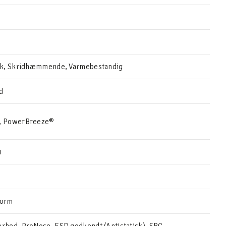
isk, Skridhæmmende, Varmebestandig
d
, PowerBreeze®
h
form