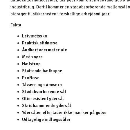
udtagelige indlægssåler, der øger komforten ved lang tids brug,
industribrug. Dertil kommer en stødabsorberende mellemsål og
bidrager til sikkerheden i forskellige arbejdsmiljøer.
Fakta
Letvægtssko
Praktisk slidnæse
Åndbart ydermateriale
Med snøre
Hælstrop
Støttende hælkappe
ProNose
Tåværn og sømværn
Stødabsorberende sål
Olieresistent ydersål
Skridhæmmende ydersål
Ydersålen efterlader ikke mærker på gulve
Udtagelige indlægssåler