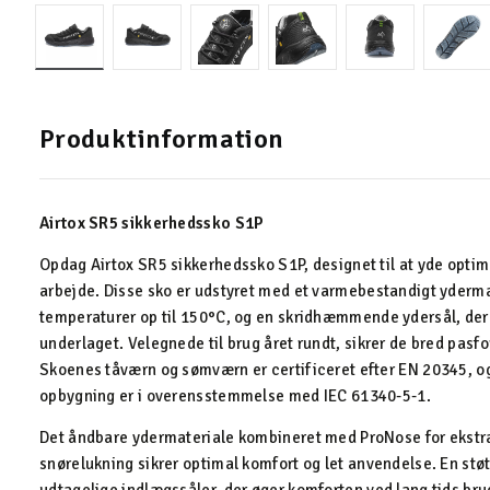
Produktinformation
Airtox SR5 sikkerhedssko S1P
Opdag Airtox SR5 sikkerhedssko S1P, designet til at yde opti
arbejde. Disse sko er udstyret med et varmebestandigt yderma
temperaturer op til 150°C, og en skridhæmmende ydersål, der
underlaget. Velegnede til brug året rundt, sikrer de bred pasfo
Skoenes tåværn og sømværn er certificeret efter EN 20345, og
opbygning er i overensstemmelse med IEC 61340-5-1.
Det åndbare ydermateriale kombineret med ProNose for ekstra
snørelukning sikrer optimal komfort og let anvendelse. En st