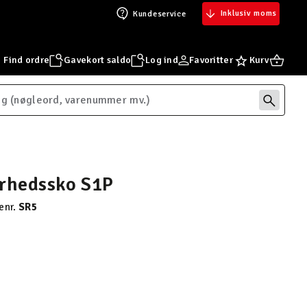
Inklusiv moms
Kundeservice
Find ordre
Gavekort saldo
Log ind
Favoritter
Kurv
erhedssko S1P
enr.
SR5