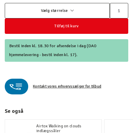
Vælg størrelse
Tilføj til kurv
Bestil inden kl. 18.30 for afsendelse i dag (DAO
hjemmelevering - bestil inden kl. 17).
Kontakt vores erhvervssælger for tilbud
Se også
Airtox Walking on clouds
indlægssåler