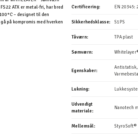
Certificering:
EN 20345: 2
 FS22 ATX er metal‑fri, har bred
100 °C – designet til den
at gå på kompromis med hverken
Sikkerhedsklasse:
S1PS
Tåværn:
TPA plast
Sømværn:
Whitelayer
Antistatis
Egenskaber:
Varmebesta
Lukning:
Lukkesyste
Udvendigt
Nanotech m
materiale:
Mellemsål:
StyroSoft®