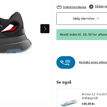
Sådan m
Størrelsesskema
Vælg størrelse
Bestil inden kl. 16.30 for afsend
Kontakt vores erhve
Se også
Airtox 12 Fresh
Indlægssål
190,00 kr.