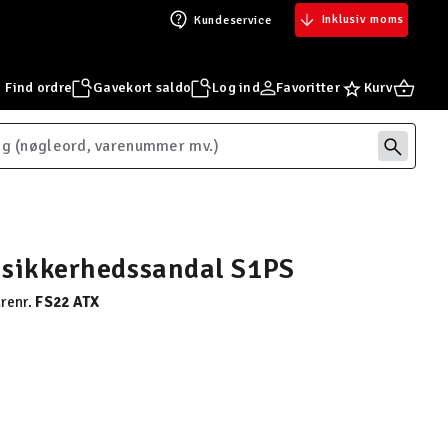
Inklusiv moms
Kundeservice
Find ordre
Gavekort saldo
Log ind
Favoritter
Kurv
 sikkerhedssandal S1PS
renr.
FS22 ATX