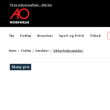
Få en erhvervsaftale - klik her
Tøj
Fodtøj
Brancher
Sport og fritid
Tilbud
Hjem
Fodtøj
Sandaler
Sikkerhedssandaler
Skarp pris