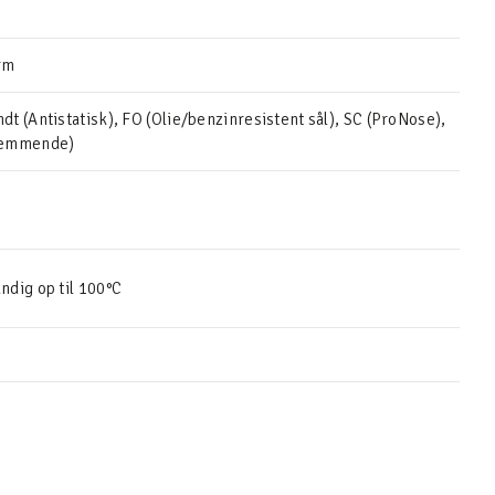
rm
t (Antistatisk), FO (Olie/benzinresistent sål), SC (ProNose),
hæmmende)
dig op til 100°C