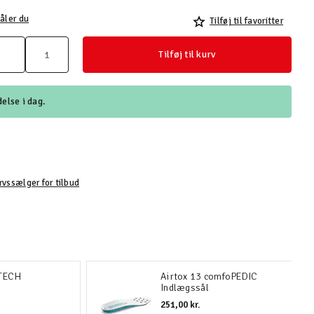
åler du
Tilføj til favoritter
Tilføj til kurv
else i dag.
rvssælger for tilbud
-TECH
Airtox 13 comfoPEDIC
Indlægssål
251,00 kr.