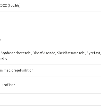
022 (Fodtøj)
®
k, Stødabsorberende, Olieafvisende, Skridhæmmende, Syrefast,
ndig
m med drejefunktion
ikrofiber