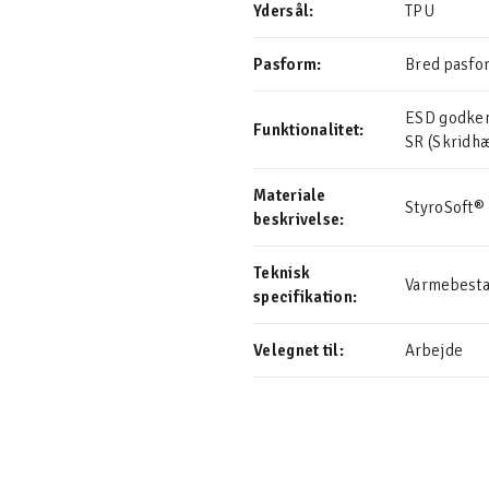
Ydersål:
TPU
Pasform:
Bred pasfo
ESD godkend
Funktionalitet:
SR (Skrid
Materiale
StyroSoft®
beskrivelse:
Teknisk
Varmebestan
specifikation:
Velegnet til:
Arbejde