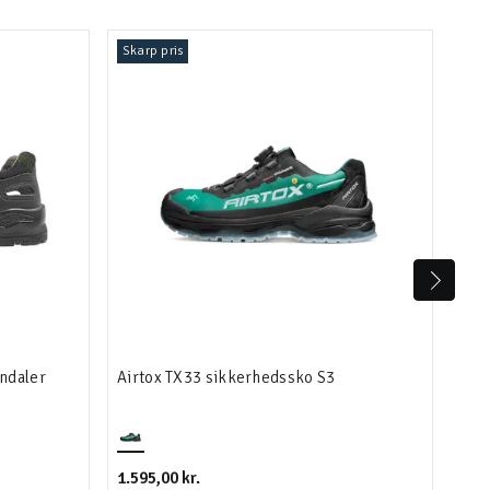
Skarp pris
Ska
andaler
Airtox TX33 sikkerhedssko S3
Air
1.595,00 kr.
1.69