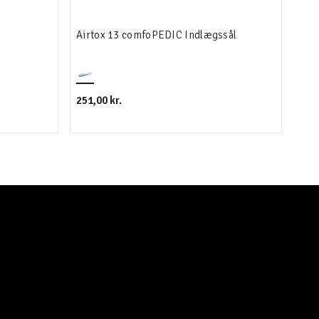
Airtox 13 comfoPEDIC Indlægssål
Air
251,00 kr.
1.99