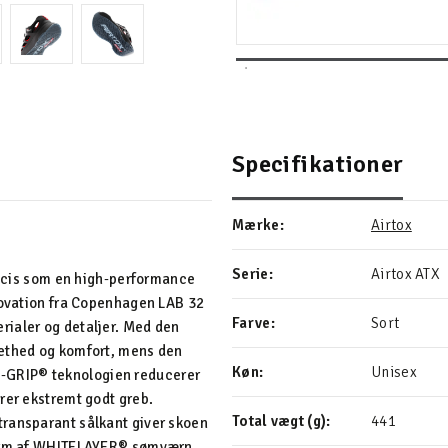
Specifikationer
Mærke:
Airtox
Serie:
Airtox ATX
præcis som en high‑performance
nnovation fra Copenhagen LAB 32
Farve:
Sort
rialer og detaljer. Med den
lethed og komfort, mens den
Køn:
Unisex
‑GRIP® teknologien reducerer
rer ekstremt godt greb.
Total vægt (g):
441
transparant sålkant giver skoen
 form af WHITELAYER® sømværn