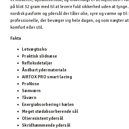
på blot 32 gram med til at levere fuld sikkerhed uden at tynge.
nordisk pasform og ydersål der tåler olie, syre og varme op til 
professionelle, der bevæger sig hele dagen, og som nægter 
komfort eller stil.
Fakta
Letvægtssko
Praktisk slidnæse
Refleksdetaljer
Åndbart ydermateriale
AIRTOX PRO smart lacing
ProNose
Sømværn
Tåværn
Energiabsorbering i hælen
Meget stødabsorberende sål
Olieresistent ydersål
Skridhæmmende ydersål