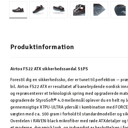
Produktinformation
Airtox FS22 ATX sikkerhedssandal S1PS
Forestil dig en sikkerhedssko, der er tunet til perfektion — 
bil. Airtox FS22 ATX er resultatet af banebrydende nordisk i
og repræsenterer et teknologisk spring med opgraderede mate
opgraderede StyroSoft® 4.0 mellemsål oplever du en helt ny 
gennemsigtige XTPU‑ULTRA ydersål i kombination med FORCE
vægten med ca. 100 gram i forhold til standardmodeller og sik
Overdelen i RAVEN‑black mikrofiber med røde ATX­detaljer og 
et moderne, dynamisk look, og indvendigt er beskyttelsen i