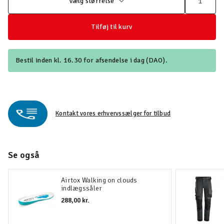
Vælg størrelse
Tilføj til kurv
Bestil inden kl. 16.30 for afsendelse i dag (DAO).
Kontakt vores erhvervssælger for tilbud
Se også
Airtox Walking on clouds
indlægssåler
288,00 kr.